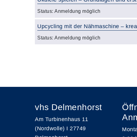
Status:
Anmeldung möglich
Upcycling mit der Nähmaschine – kreati
Status:
Anmeldung möglich
Seite 2 von 4
vhs Delmenhorst
Öff
An
Am Turbinenhaus 11
(Nordwolle) I 27749
Monta