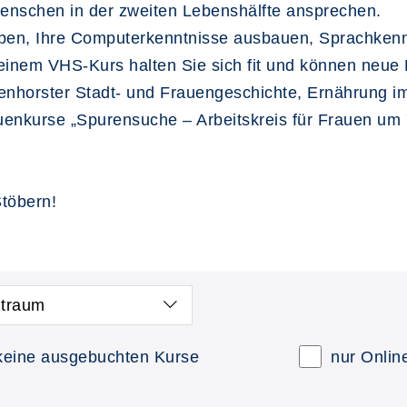
Menschen in der zweiten Lebenshälfte ansprechen.
iben, Ihre Computerkenntnisse ausbauen, Sprachkennt
t einem VHS-Kurs halten Sie sich fit und können neu
horster Stadt- und Frauengeschichte, Ernährung im
uenkurse „Spurensuche – Arbeitskreis für Frauen um 
töbern!
itraum
keine ausgebuchten Kurse
nur Onlin