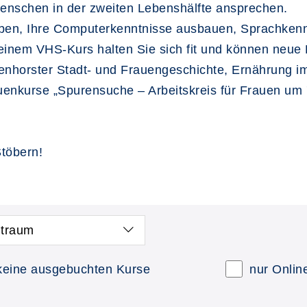
Menschen in der zweiten Lebenshälfte ansprechen.
iben, Ihre Computerkenntnisse ausbauen, Sprachkennt
t einem VHS-Kurs halten Sie sich fit und können neu
horster Stadt- und Frauengeschichte, Ernährung im
uenkurse „Spurensuche – Arbeitskreis für Frauen um 
töbern!
itraum
keine ausgebuchten Kurse
nur Onlin