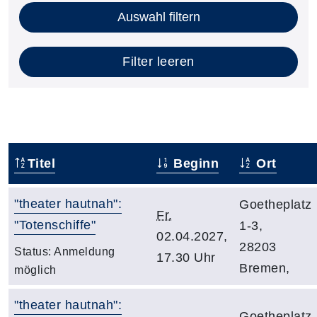
Auswahl filtern
Filter leeren
Titel
Beginn
Ort
"theater hautnah":
Goetheplatz
Fr.
"Totenschiffe"
1-3,
02.04.2027,
28203
Status:
Anmeldung
17.30 Uhr
Bremen,
möglich
"theater hautnah":
Goetheplatz