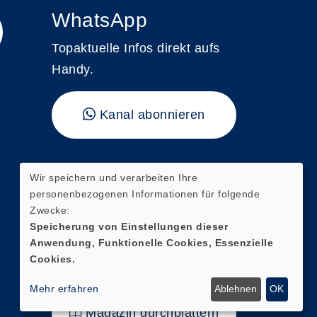
WhatsApp
Topaktuelle Infos direkt aufs
Handy.
Kanal abonnieren
"vhs kompakt"
Wir speichern und verarbeiten Ihre
personenbezogenen Informationen für folgende
Hier finden Sie unser aktuelles
Zwecke:
Magazin mit direkten
Speicherung von Einstellungen dieser
Anwendung, Funktionelle Cookies, Essenzielle
Verlinkungen zur digitalen
Cookies.
Kursanmeldung.
Mehr erfahren
Ablehnen
OK
Magazin durchblättern