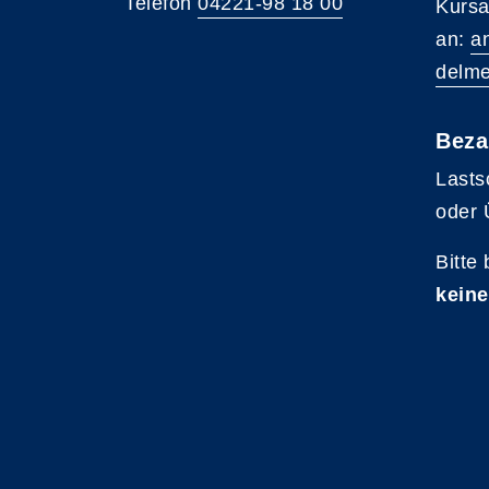
Telefon
04221-98 18 00
Kursa
an:
a
delme
Beza
Lasts
oder 
Bitte
keine