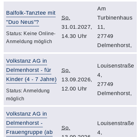
Am
Balfolk-Tanztee mit
So.
Turbinenhaus
"Duo Neus"?
31.01.2027,
11,
Status:
Keine Online-
14.30 Uhr
27749
Anmeldung möglich
Delmenhorst,
Volkstanz AG in
Louisenstraße
Delmenhorst - für
So.
4,
Kinder (4 - 7 Jahre)
13.09.2026,
27749
12.00 Uhr
Status:
Anmeldung
Delmenhorst,
möglich
Volkstanz AG in
Delmenhorst -
Louisenstraße
So.
Frauengruppe (ab
4,
13.09.2026,