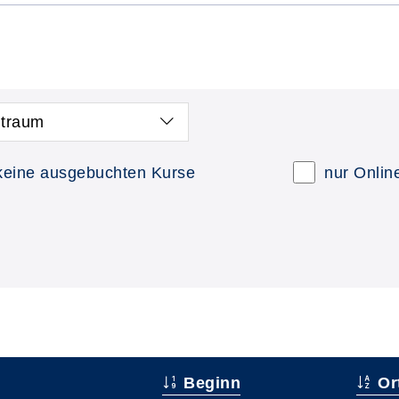
itraum
keine ausgebuchten Kurse
nur Onlin
Beginn
Or