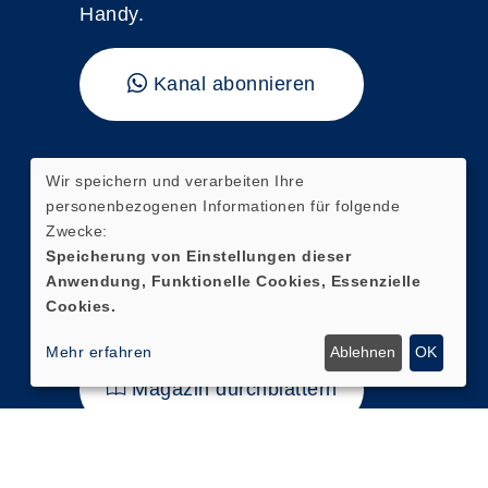
Handy.
Kanal abonnieren
"vhs kompakt"
Wir speichern und verarbeiten Ihre
personenbezogenen Informationen für folgende
Hier finden Sie unser aktuelles
Zwecke:
Magazin mit direkten
Speicherung von Einstellungen dieser
Anwendung, Funktionelle Cookies, Essenzielle
Verlinkungen zur digitalen
Cookies.
Kursanmeldung.
Mehr erfahren
Ablehnen
OK
Magazin durchblättern