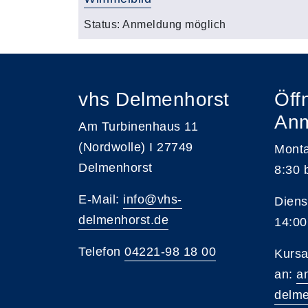
Status:
Anmeldung möglich
vhs Delmenhorst
Öff
An
Am Turbinenhaus 11
(Nordwolle) I 27749
Monta
Delmenhorst
8:30 
E-Mail:
info@vhs-
Diens
delmenhorst.de
14:00
Telefon
04221-98 18 00
Kursa
an:
a
delme