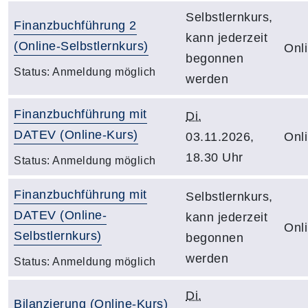
Selbstlernkurs,
Finanzbuchführung 2
kann jederzeit
(Online-Selbstlernkurs)
Onl
begonnen
Status:
Anmeldung möglich
werden
Finanzbuchführung mit
Di.
DATEV (Online-Kurs)
03.11.2026,
Onl
18.30 Uhr
Status:
Anmeldung möglich
Finanzbuchführung mit
Selbstlernkurs,
DATEV (Online-
kann jederzeit
Onl
Selbstlernkurs)
begonnen
werden
Status:
Anmeldung möglich
Di.
Bilanzierung (Online-Kurs)