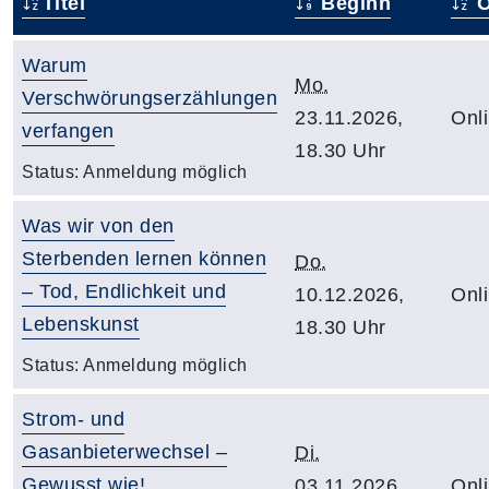
Titel
Beginn
O
Warum
Mo.
Verschwörungserzählungen
23.11.2026,
Onl
verfangen
18.30 Uhr
Status:
Anmeldung möglich
Was wir von den
Sterbenden lernen können
Do.
– Tod, Endlichkeit und
10.12.2026,
Onl
Lebenskunst
18.30 Uhr
Status:
Anmeldung möglich
Strom- und
Gasanbieterwechsel –
Di.
Gewusst wie!
03.11.2026,
Onl