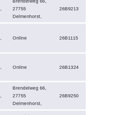
Brendelweg 66,
,
27755
26B9213
Delmenhorst,
,
Online
26B1115
,
Online
26B1324
Brendelweg 66,
,
27755
26B9250
Delmenhorst,