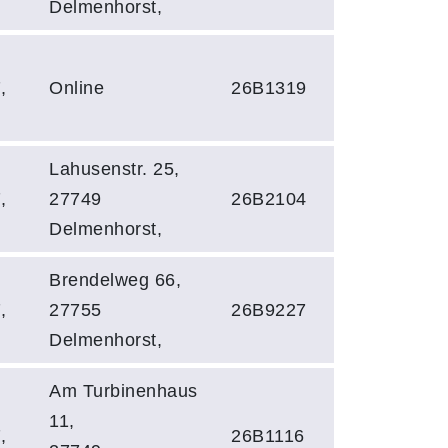
Delmenhorst,
,
Online
26B1319
Lahusenstr. 25,
,
27749
26B2104
Delmenhorst,
Brendelweg 66,
,
27755
26B9227
Delmenhorst,
Am Turbinenhaus
11,
,
26B1116