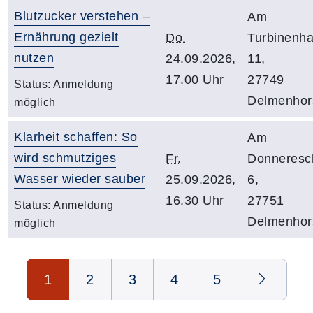
Blutzucker verstehen –
Am
Ernährung gezielt
Do.
Turbinenh
nutzen
24.09.2026,
11,
17.00 Uhr
27749
Status:
Anmeldung
Delmenhor
möglich
Klarheit schaffen: So
Am
wird schmutziges
Fr.
Donneresc
Wasser wieder sauber
25.09.2026,
6,
16.30 Uhr
27751
Status:
Anmeldung
Delmenhor
möglich
Seite 1 von 5
1
2
3
4
5