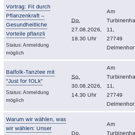
Vortrag: Fit durch
Am
Pflanzenkraft –
Do.
Turbinenh
Gesundheitliche
27.08.2026,
11,
Vorteile pflanzli
18.30 Uhr
27749
Status:
Anmeldung
Delmenhor
möglich
Am
Balfolk-Tanztee mit
So.
Turbinenh
"Just for fOLk"
30.08.2026,
11,
Status:
Anmeldung
14.30 Uhr
27749
möglich
Delmenhor
Warum wir wählen, was
Am
wir wählen: Unser
Do.
Turbinenh