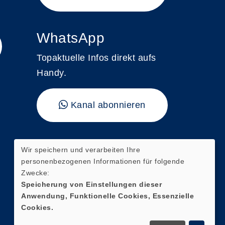
WhatsApp
Topaktuelle Infos direkt aufs
Handy.
Kanal abonnieren
"vhs kompakt"
Wir speichern und verarbeiten Ihre
personenbezogenen Informationen für folgende
Hier finden Sie unser aktuelles
Zwecke:
Magazin mit direkten
Speicherung von Einstellungen dieser
Anwendung, Funktionelle Cookies, Essenzielle
Verlinkungen zur digitalen
Cookies.
Kursanmeldung.