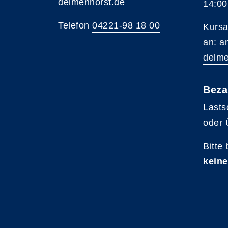
delmenhorst.de
14:00
Telefon
04221-98 18 00
Kursa
an:
a
delme
Beza
Lasts
oder 
Bitte
keine