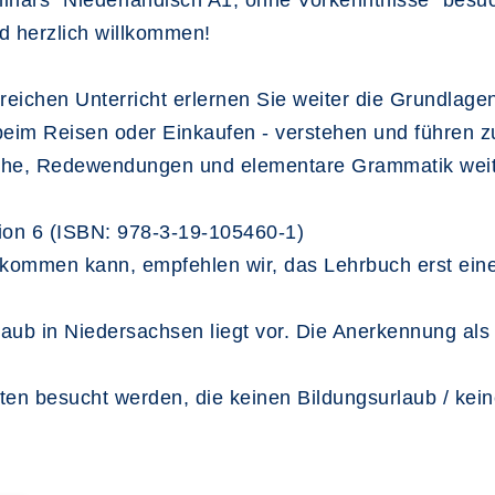
minars "Niederländisch A1, ohne Vorkenntnisse" bes
d herzlich willkommen!
ichen Unterricht erlernen Sie weiter die Grundlagen
l beim Reisen oder Einkaufen - verstehen und führen
che, Redewendungen und elementare Grammatik weite
ion 6 (ISBN: 978-3-19-105460-1)
ommen kann, empfehlen wir, das Lehrbuch erst eine
aub in Niedersachsen liegt vor. Die Anerkennung als V
ten besucht werden, die keinen Bildungsurlaub / kei