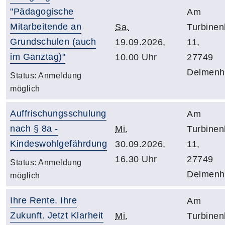
"Pädagogische
Am
Mitarbeitende an
Sa.
Turbine
Grundschulen (auch
19.09.2026,
11,
im Ganztag)"
10.00 Uhr
27749
Delmenho
Status:
Anmeldung
möglich
Auffrischungsschulung
Am
nach § 8a -
Mi.
Turbine
Kindeswohlgefährdung
30.09.2026,
11,
16.30 Uhr
27749
Status:
Anmeldung
Delmenho
möglich
Ihre Rente. Ihre
Am
Zukunft. Jetzt Klarheit
Mi.
Turbine