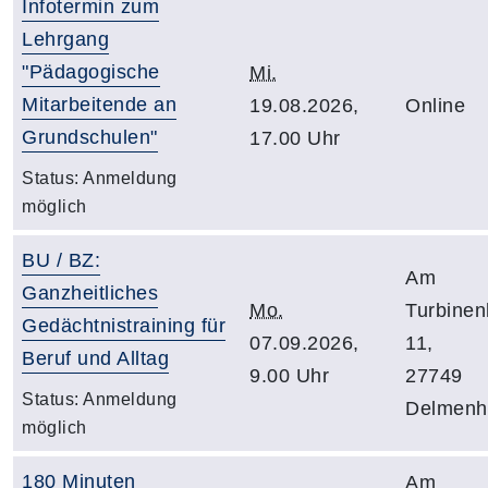
Infotermin zum
Lehrgang
"Pädagogische
Mi.
Mitarbeitende an
19.08.2026,
Online
Grundschulen"
17.00 Uhr
Status:
Anmeldung
möglich
BU / BZ:
Am
Ganzheitliches
Mo.
Turbine
Gedächtnistraining für
07.09.2026,
11,
Beruf und Alltag
9.00 Uhr
27749
Status:
Anmeldung
Delmenho
möglich
180 Minuten
Am