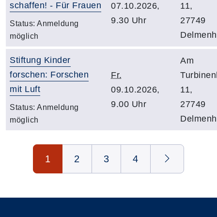
schaffen! - Für Frauen
07.10.2026,
11,
9.30 Uhr
27749
Status:
Anmeldung
Delmenho
möglich
Stiftung Kinder
Am
forschen: Forschen
Fr.
Turbine
mit Luft
09.10.2026,
11,
9.00 Uhr
27749
Status:
Anmeldung
Delmenho
möglich
Seite 1 von 4
1
2
3
4