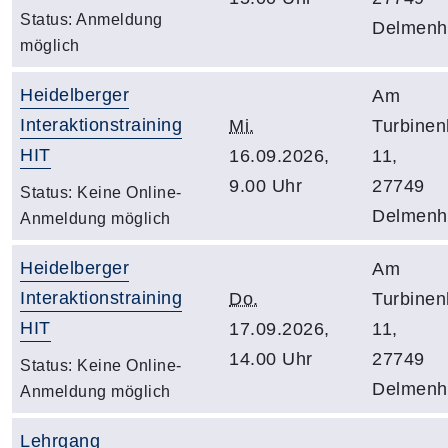
Status:
Anmeldung
Delmenho
möglich
Heidelberger
Am
Interaktionstraining
Mi.
Turbine
HIT
16.09.2026,
11,
9.00 Uhr
27749
Status:
Keine Online-
Delmenho
Anmeldung möglich
Heidelberger
Am
Interaktionstraining
Do.
Turbine
HIT
17.09.2026,
11,
14.00 Uhr
27749
Status:
Keine Online-
Delmenho
Anmeldung möglich
Lehrgang