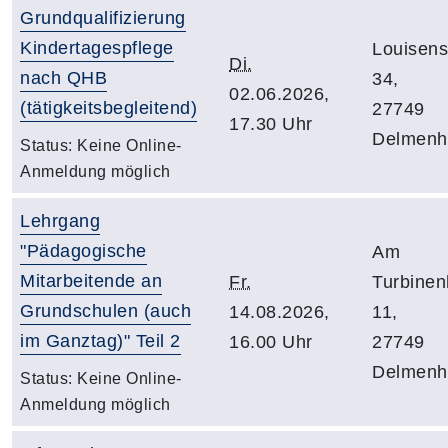
Grundqualifizierung
Kindertagespflege
Louisenst
Di.
nach QHB
34,
02.06.2026,
(tätigkeitsbegleitend)
27749
17.30 Uhr
Delmenho
Status:
Keine Online-
Anmeldung möglich
Lehrgang
"Pädagogische
Am
Mitarbeitende an
Fr.
Turbine
Grundschulen (auch
14.08.2026,
11,
im Ganztag)" Teil 2
16.00 Uhr
27749
Delmenho
Status:
Keine Online-
Anmeldung möglich