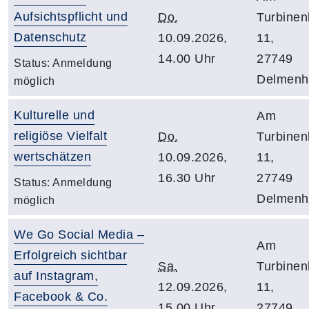
Aufsichtspflicht und
Do.
Turbine
Datenschutz
10.09.2026,
11,
14.00 Uhr
27749
Status:
Anmeldung
Delmenho
möglich
Kulturelle und
Am
religiöse Vielfalt
Do.
Turbine
wertschätzen
10.09.2026,
11,
16.30 Uhr
27749
Status:
Anmeldung
Delmenho
möglich
We Go Social Media –
Am
Erfolgreich sichtbar
Sa.
Turbine
auf Instagram,
12.09.2026,
11,
Facebook & Co.
15.00 Uhr
27749