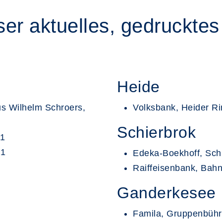
nser aktuelles, gedruckt
Heide
us Wilhelm Schroers,
Volksbank, Heider R
Schierbrok
 1
 1
Edeka-Boekhoff, Sch
Raiffeisenbank, Bahn
Ganderkesee
Famila, Gruppenbühre