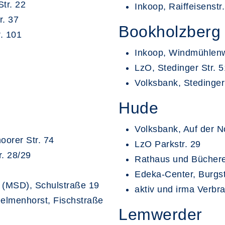
tr. 22
Inkoop, Raiffeisenstr.
. 37
Bookholzberg
. 101
Inkoop, Windmühlen
LzO, Stedinger Str. 5
Volksbank, Stedinger 
Hude
Volksbank, Auf der N
orer Str. 74
LzO Parkstr. 29
. 28/29
Rathaus und Bücherei
Edeka-Center, Burgst
 (MSD), Schulstraße 19
aktiv und irma Verbr
Delmenhorst, Fischstraße
Lemwerder