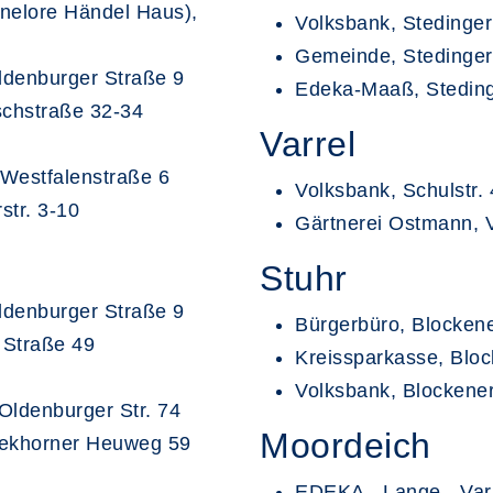
nelore Händel Haus),
Volksbank, Stedinger 
Gemeinde, Stedinger 
ldenburger Straße 9
Edeka-Maaß, Steding
chstraße 32-34
Varrel
Westfalenstraße 6
Volksbank, Schulstr. 
tr. 3-10
Gärtnerei Ostmann, V
Stuhr
ldenburger Straße 9
Bürgerbüro, Blockene
 Straße 49
Kreissparkasse, Bloc
Volksbank, Blockener
Oldenburger Str. 74
Moordeich
iekhorner Heuweg 59
EDEKA - Lange-, Varr