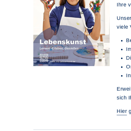
Ihre v
Unse
viele 
Be
I
Di
O
In
Erwei
sich 
Hier
g