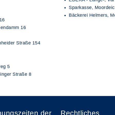
Sparkasse, Moordeich
Bäckerei Helmers, Mo
16
hsendamm 16
nheider Straße 154
weg 5
inger Straße 8
nungszeiten der
Rechtliches