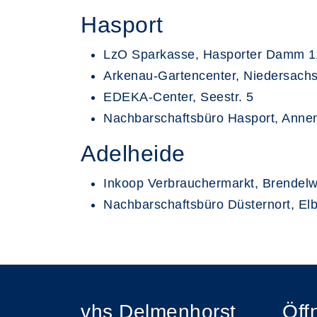
Hasport
LzO Sparkasse, Hasporter Damm 1
Arkenau-Gartencenter, Niedersac
EDEKA-Center, Seestr. 5
Nachbarschaftsbüro Hasport, Anne
Adelheide
Inkoop Verbrauchermarkt, Brendel
Nachbarschaftsbüro Düsternort, Elb
vhs Delmenhorst
Öff