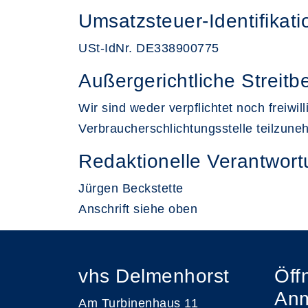
Umsatzsteuer-Identifika
USt-IdNr. DE338900775
Außergerichtliche Streitb
Wir sind weder verpflichtet noch freiwi
Verbraucherschlichtungsstelle teilzun
Redaktionelle Verantwor
Jürgen Beckstette
Anschrift siehe oben
vhs Delmenhorst
Öff
An
Am Turbinenhaus 11