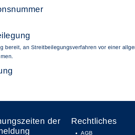
tionsnummer
eilegung
llig bereit, an Streitbeilegungsverfahren vor einer al
ehmen.
tung
nungszeiten der
Rechtliches
meldung
AGB