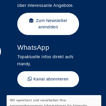
über interessante Angebote.
Zum Newsletter
anmelden
WhatsApp
Topaktuelle Infos direkt aufs
Handy.
Kanal abonnieren
"vhs kompakt"
Wir speichern und verarbeiten Ihre
personenbezogenen Informationen für folgende