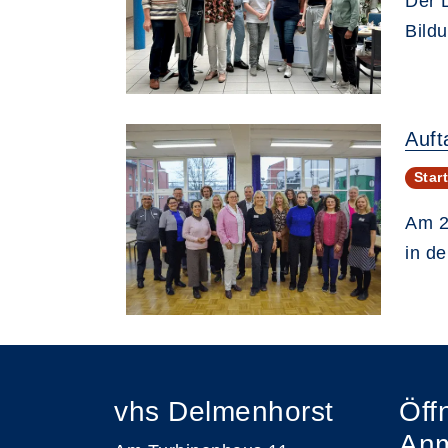
Der 
Bild
Auft
Star
Am 2
in d
vhs Delmenhorst
Öff
An