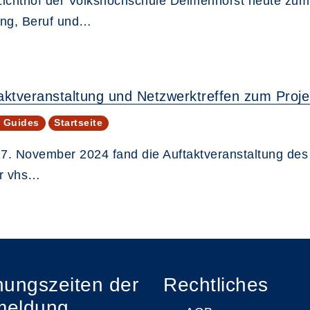
Lichthof der Volkshochschule Delmenhorst heute zu
ung, Beruf und…
aktveranstaltung und Netzwerktreffen zum Proje
t Guides
Startseite
7. November 2024 fand die Auftaktveranstaltung des 
er vhs…
nungszeiten der
Rechtliches
meldung