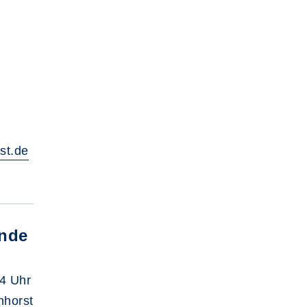
st.de
unde
4 Uhr
nhorst