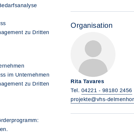
 Bedarfsanalyse
ess
Organisation
nagement zu Dritten
ternehmen
zess im Unternehmen
Rita Tavares
nagement zu Dritten
Tel.
04221 - 98180 2456
projekte@vhs-delmenhor
Förderprogramm:
en.