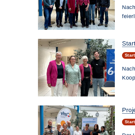
Nach 
feie
Star
Star
Nach
Koop
Proj
Star