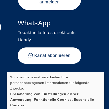
anmelden
WhatsApp
Topaktuelle Infos direkt aufs
Handy.
Kanal abonnieren
"vhs kompakt"
Wir speichern und verarbeiten Ihre
personenbezogenen Informationen für folgende
Hier finden Sie unser aktuelles
Zwecke:
Magazin mit direkten
Speicherung von Einstellungen dieser
Anwendung, Funktionelle Cookies, Essenzielle
Verlinkungen zur digitalen
Cookies.
Kursanmeldung.