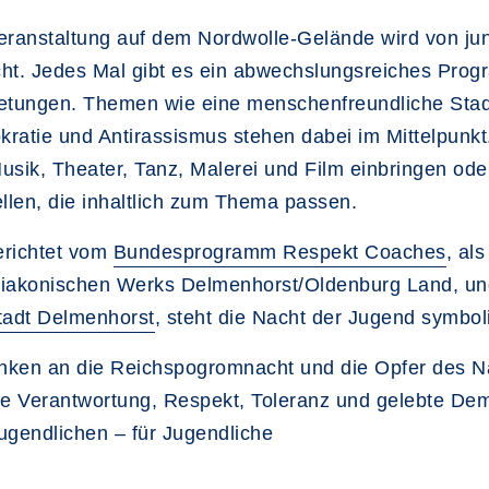
eranstaltung auf dem Nordwolle-Gelände wird von j
ht. Jedes Mal gibt es ein abwechslungsreiches Progr
etungen. Themen wie eine menschenfreundliche Stadt
ratie und Antirassismus stehen dabei im Mittelpunkt
usik, Theater, Tanz, Malerei und Film einbringen ode
ellen, die inhaltlich zum Thema passen.
richtet vom
Bundesprogramm Respekt Coaches
, al
iakonischen Werks Delmenhorst/Oldenburg Land, u
tadt Delmenhorst
, steht die Nacht der Jugend symboli
ken an die Reichspogromnacht und die Opfer des Na
le Verantwortung, Respekt, Toleranz und gelebte Dem
ugendlichen – für Jugendliche