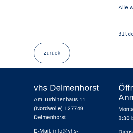
Alle 
Bild
zurück
vhs Delmenhorst
Öff
An
Am Turbinenhaus 11
(Nordwolle) I 27749
Monta
Delmenhorst
8:30 
E-Mail:
info@vhs-
Diens