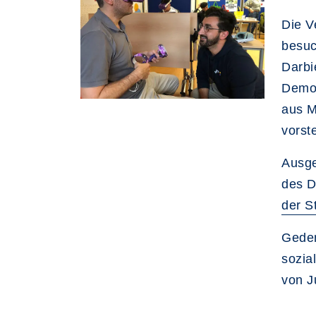
Die V
besuc
Darbi
Demok
aus M
vorst
Ausge
des D
der S
Geden
sozia
von J