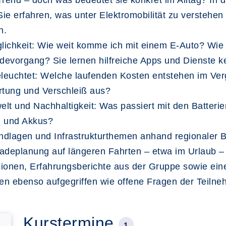
n Trend – doch was bedeutet sie konkret im Alltag? In
ie erfahren, was unter Elektromobilität zu verstehen
n.
glichkeit: Wie weit komme ich mit einem E-Auto? Wie
devorgang? Sie lernen hilfreiche Apps und Dienste k
eleuchtet: Welche laufenden Kosten entstehen im Ver
rtung und Verschleiß aus?
welt und Nachhaltigkeit: Was passiert mit den Batte
n und Akkus?
dlagen und Infrastrukturthemen anhand regionaler B
 Ladeplanung auf längeren Fahrten – etwa im Urlaub 
ionen, Erfahrungsberichte aus der Gruppe sowie eine
den ebenso aufgegriffen wie offene Fragen der Teiln
Kurstermine
1