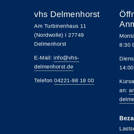
vhs Delmenhorst
Öff
An
Am Turbinenhaus 11
(Nordwolle) I 27749
Monta
Delmenhorst
8:30 
E-Mail:
info@vhs-
Diens
delmenhorst.de
14:00
Telefon
04221-98 18 00
Kursa
an:
a
delme
Beza
Lasts