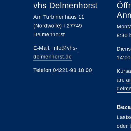
vhs Delmenhorst
Öff
An
Am Turbinenhaus 11
(Nordwolle) I 27749
Monta
Delmenhorst
8:30 
E-Mail:
info@vhs-
Diens
delmenhorst.de
14:00
Telefon
04221-98 18 00
Kursa
an:
a
delme
Beza
Lasts
oder 