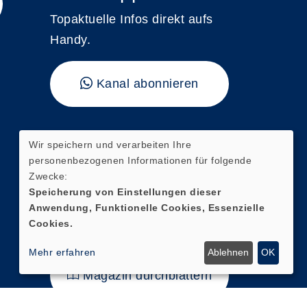
Topaktuelle Infos direkt aufs
Handy.
Kanal abonnieren
"vhs kompakt"
Wir speichern und verarbeiten Ihre
personenbezogenen Informationen für folgende
Hier finden Sie unser aktuelles
Zwecke:
Magazin mit direkten
Speicherung von Einstellungen dieser
Anwendung, Funktionelle Cookies, Essenzielle
Verlinkungen zur digitalen
Cookies.
Kursanmeldung.
Mehr erfahren
Ablehnen
OK
Magazin durchblättern