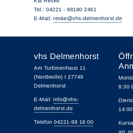
Kai Reske
Tel.: 04221 - 98180 2461
E-Mail:
reske@vhs-delmenhorst.de
vhs Delmenhorst
Öff
An
Am Turbinenhaus 11
(Nordwolle) I 27749
Monta
Delmenhorst
8:30 
E-Mail:
info@vhs-
Diens
delmenhorst.de
14:00
Telefon
04221-98 18 00
Kursa
an:
a