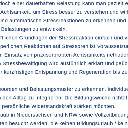
 doch einer dauerhaften Belastung kann man gezielt 
 Achtsamkeit, um Stress besser zu verstehen und wir
 und automatische Stressreaktionen zu erkennen und
Belastungen zu entwickeln.
tlichen Grundlagen der Stressreaktion einfach und ve
perlichen Reaktionen auf Stressoren ist Voraussetzung
n Einsatz von praxiserprobten Achtsamkeitsmethode
tressbewältigung wird ausführlich erklärt und geübt.
urzfristigen Entspannung und Regeneration bis zu la
ourcen und Belastungsmuster zu erkennen, individue
en Alltag zu integrieren. Die Bildungswoche richtet s
 persönliche Widerstandskraft stärken möchten.
rlaub in Niedersachsen und NRW sowie Vollzeitbildun
ten besucht werden, die keinen Bildungsurlaub / kei