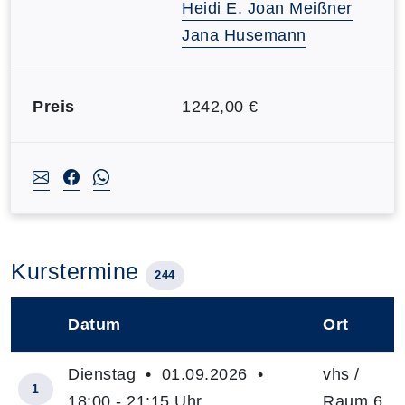
Heidi E. Joan Meißner
Jana Husemann
Preis
1242,00 €
Kurstermine
244
Datum
Ort
–
Dienstag • 01.09.2026 •
vhs /
1
18:00 - 21:15 Uhr
Raum 6