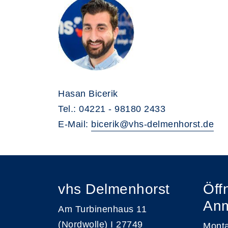
Hasan Bicerik
Tel.: 04221 - 98180 2433
E-Mail:
bicerik@vhs-delmenhorst.de
vhs Delmenhorst
Öff
An
Am Turbinenhaus 11
(Nordwolle) I 27749
Monta