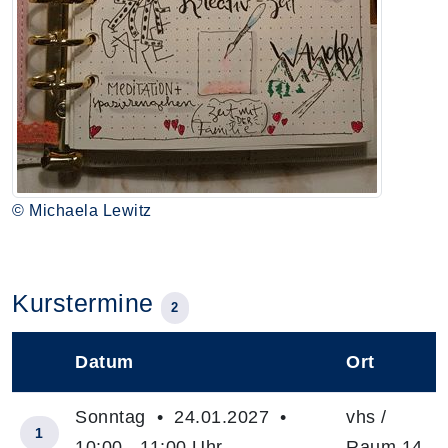
© Michaela Lewitz
Kurstermine
2
Datum
Ort
–
Sonntag • 24.01.2027 •
vhs /
1
10:00 - 11:00 Uhr
Raum 14