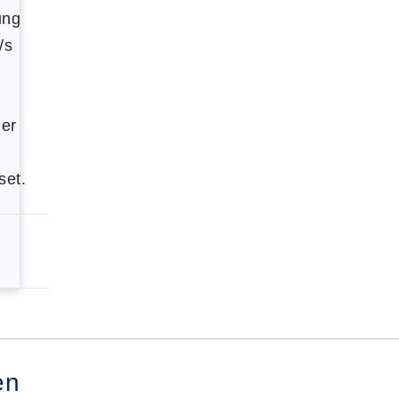
ung
/s
der
set.
en