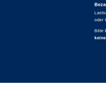
Beza
Lasts
oder 
Bitte
keine
A
Kontrast
Schriftgröße
A