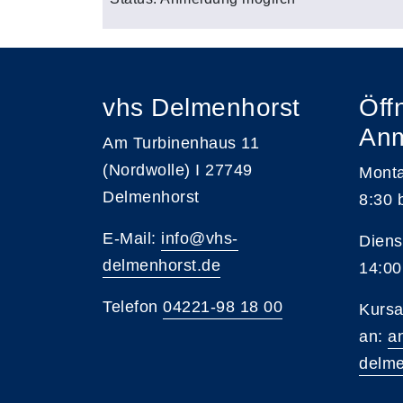
vhs Delmenhorst
Öff
An
Am Turbinenhaus 11
(Nordwolle) I 27749
Monta
Delmenhorst
8:30 
E-Mail:
info@vhs-
Diens
delmenhorst.de
14:00
Telefon
04221-98 18 00
Kursa
an:
a
delme