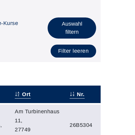
e-Kurse
Auswahl
filtern
Filter leeren
Ort
Nr.
Am Turbinenhaus
11,
,
26B5304
27749