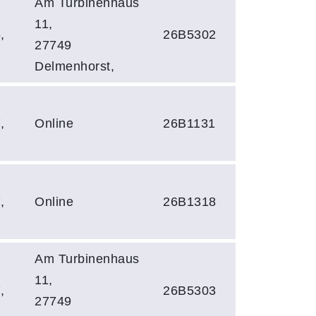
Am Turbinenhaus
11,
,
26B5302
27749
Delmenhorst,
,
Online
26B1131
,
Online
26B1318
Am Turbinenhaus
11,
,
26B5303
27749