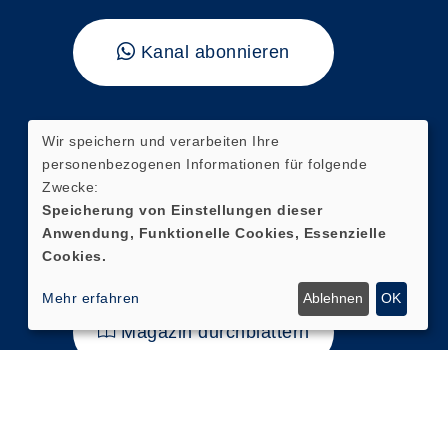
Kanal abonnieren
"vhs kompakt"
Wir speichern und verarbeiten Ihre
personenbezogenen Informationen für folgende
Hier finden Sie unser aktuelles
Zwecke:
Magazin mit direkten
Speicherung von Einstellungen dieser
Anwendung, Funktionelle Cookies, Essenzielle
Verlinkungen zur digitalen
Cookies.
Kursanmeldung.
Mehr erfahren
Ablehnen
OK
Magazin durchblättern
Cookie Einstellungen