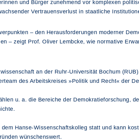
rinnen und Bürger zunehmend vor komplexen politis
achsender Vertrauensverlust in staatliche Institutio
rpunkten – den Herausforderungen moderner Demokr
een – zeigt Prof. Oliver Lembcke, wie normative Erw
tikwissenschaft an der Ruhr-Universität Bochum (RUB).
eam des Arbeitskreises »Politik und Recht« der De
len u. a. die Bereiche der Demokratieforschung, d
ichte.
it dem Hanse-Wissenschaftskolleg statt und kann kos
Gründen wünschenswert.