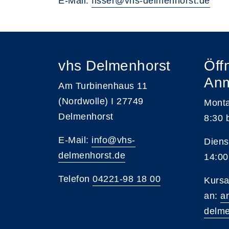
E-Mail:
fisser@vhs-delmenhorst.de
vhs Delmenhorst
Öff
An
Am Turbinenhaus 11
(Nordwolle) I 27749
Monta
Delmenhorst
8:30 
E-Mail:
info@vhs-
Diens
delmenhorst.de
14:00
Telefon
04221-98 18 00
Kursa
an:
a
delme