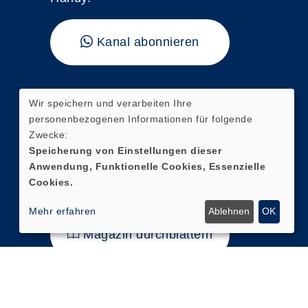
Kanal abonnieren
"vhs kompakt"
Wir speichern und verarbeiten Ihre
personenbezogenen Informationen für folgende
Hier finden Sie unser aktuelles
Zwecke:
Magazin mit direkten
Speicherung von Einstellungen dieser
Anwendung, Funktionelle Cookies, Essenzielle
Verlinkungen zur digitalen
Cookies.
Kursanmeldung.
Mehr erfahren
Ablehnen
OK
Magazin durchblättern