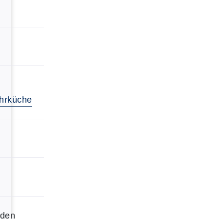
hrküche
rden