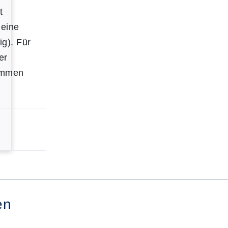
t
 eine
ig). Für
er
ommen
en