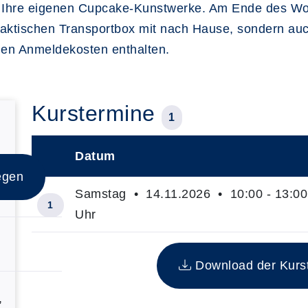
e Ihre eigenen Cupcake-Kunstwerke. Am Ende des Wo
ktischen Transportbox mit nach Hause, sondern auch 
den Anmeldekosten enthalten.
Kurstermine
1
!
Datum
–
egen
Samstag • 14.11.2026 • 10:00 - 13:00
1
Uhr
Insgesamt gibt es 1 Termine zum diesen Kurs
Download der Kurste
,